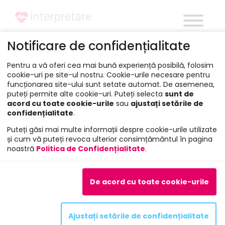
Notificare de confidențialitate
Autentificare
Pentru a vă oferi cea mai bună experiență posibilă, folosim
cookie-uri pe site-ul nostru. Cookie-urile necesare pentru
Tarife
/
funcționarea site-ului sunt setate automat. De asemenea,
puteți permite alte cookie-uri. Puteți selecta
sunt de
acord cu toate cookie-urile
sau
ajustați setările de
Tariful pentru interpretarea
confidențialitate
.
documentelor medicale este:
Puteți găsi mai multe informații despre cookie-urile utilizate
și cum vă puteți revoca ulterior consimțământul în pagina
noastră
Politica de Confidențialitate
.
INVESTIGATIE
SEGMENTE
De acord cu toate cookie-urile
TIP INTERPRETARE
PRET
Ajustați setările de confidențialitate
CT NATIV